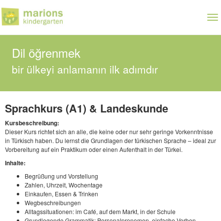
Skip
to
To
main
nav
content
Dil öğrenmek
bir ülkeyi anlamanın ilk adımdır
Sprachkurs (A1) & Landeskunde
Kursbeschreibung:
Dieser Kurs richtet sich an alle, die keine oder nur sehr geringe Vorkenntnisse
in Türkisch haben. Du lernst die Grundlagen der türkischen Sprache – ideal zur
Vorbereitung auf ein Praktikum oder einen Aufenthalt in der Türkei.
Inhalte:
Begrüßung und Vorstellung
Zahlen, Uhrzeit, Wochentage
Einkaufen, Essen & Trinken
Wegbeschreibungen
Alltagssituationen: im Café, auf dem Markt, in der Schule
Grundlegende Grammatik: Personalpronomen, einfache Verben,