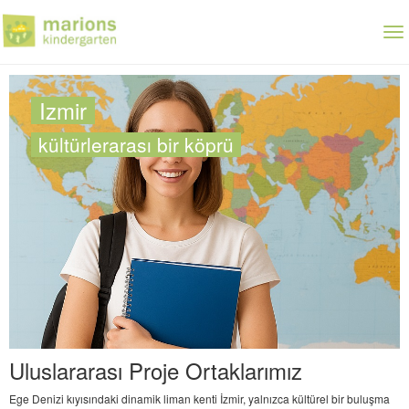
Skip
to
To
main
nav
content
Izmir
kültürlerarası bir köprü
Uluslararası Proje Ortaklarımız
Ege Denizi kıyısındaki dinamik liman kenti İzmir, yalnızca kültürel bir buluşma