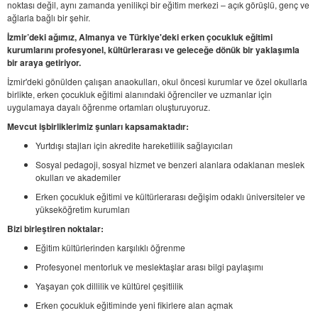
noktası değil, aynı zamanda yenilikçi bir eğitim merkezi – açık görüşlü, genç ve
ağlarla bağlı bir şehir.
İzmir’deki ağımız, Almanya ve Türkiye'deki erken çocukluk eğitimi
kurumlarını profesyonel, kültürlerarası ve geleceğe dönük bir yaklaşımla
bir araya getiriyor.
İzmir'deki gönülden çalışan anaokulları, okul öncesi kurumlar ve özel okullarla
birlikte, erken çocukluk eğitimi alanındaki öğrenciler ve uzmanlar için
uygulamaya dayalı öğrenme ortamları oluşturuyoruz.
Mevcut işbirliklerimiz şunları kapsamaktadır:
Yurtdışı stajları için akredite hareketlilik sağlayıcıları
Sosyal pedagoji, sosyal hizmet ve benzeri alanlara odaklanan meslek
okulları ve akademiler
Erken çocukluk eğitimi ve kültürlerarası değişim odaklı üniversiteler ve
yükseköğretim kurumları
Bizi birleştiren noktalar:
Eğitim kültürlerinden karşılıklı öğrenme
Profesyonel mentorluk ve meslektaşlar arası bilgi paylaşımı
Yaşayan çok dillilik ve kültürel çeşitlilik
Erken çocukluk eğitiminde yeni fikirlere alan açmak