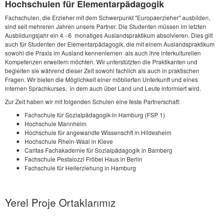
Hochschulen für Elementarpädagogik
Fachschulen, die Erzieher mit dem Schwerpunkt "Europaerzieher" ausbilden,
sind seit mehreren Jahren unsere Partner. Die Studenten müssen im letzten
Ausbildungsjahr ein 4 - 6 monatiges Auslandspraktikum absolvieren. Dies gilt
auch für Studenten der Elementarpädagogik, die mit einem Auslandspraktikum
sowohl die Praxis im Ausland kennenlernen als auch ihre interkulturellen
Kompetenzen erweitern möchten. Wir unterstützten die Praktikanten und
begleiten sie während dieser Zeit sowohl fachlich als auch in praktischen
Fragen. Wir bieten die Möglichkeit einer möblierten Unterkunft und eines
internen Sprachkurses, in dem auch über Land und Leute informiert wird.
Zur Zeit haben wir mit folgenden Schulen eine feste Partnerschaft:
Fachschule für Sozialpädagogik in Hamburg (FSP 1)
Hochschule Mannheim
Hochschule für angewandte Wissenschft in Hildesheim
Hochschule Rhein-Waal in Kleve
Caritas Fachakademie für Sozialpädagogik in Bamberg
Fachschule Pestalozzi Fröbel Haus in Berlin
Fachschule für Heilerziehung in Hamburg
Yerel Proje Ortaklarımız