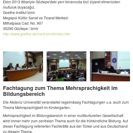
Ekim 2013 itibariyle Göztepe'deki yeni binamızda bizi ziyaret etmenizden
mutluluk duyacağız.
Goethe-Institut Izmir
Megapol Kültür Sanat ve Ticarat Merkezi
Mithatpasa Cad. No. 907
35290 Göztepe / Izmir
http://www.goethe.de/ins/tr/izm/trindex.htm
Fachtagung zum Thema Mehrsprachigkeit im
Bildungsbereich
Die Akdeniz Universität veranstaltet regelmässig Fachtagungen u.a. auch zum
Thema Mehrsprachigkeit im Kindergarten.
Mehrsprachigkeit im Bildungsbereich in einer multikulturellen Geselllschaft
wird immer mehr zum zentralen Thema auch für die frühkindliche Bildung. Auf
dieser Fachtagung referierten Fachkräfte aus der Türkei und aus Deutschland
zu diesem Thema.