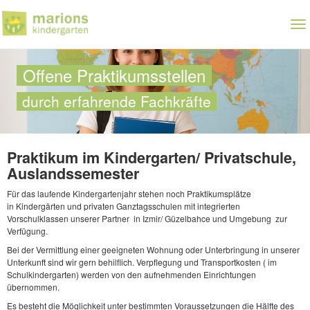
Zum
Hauptinhalt
To
springen
nav
Offene Praktikumsstellen
durch erfahrende Fachkräfte
Praktikum im Kindergarten/ Privatschule,
Auslandssemester
Für das laufende Kindergartenjahr stehen noch Praktikumsplätze
in Kindergärten und privaten Ganztagsschulen mit integrierten
Vorschulklassen unserer Partner in Izmir/ Güzelbahce und Umgebung zur
Verfügung.
Bei der Vermittlung einer geeigneten Wohnung oder Unterbringung in unserer
Unterkunft sind wir gern behilflich. Verpflegung und Transportkosten ( im
Schulkindergarten) werden von den aufnehmenden Einrichtungen
übernommen.
Es besteht die Möglichkeit unter bestimmten Voraussetzungen die Hälfte des