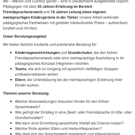
Wir – Marion und Cumhur Şendil – sind in Deutschland ausgebildete Diplom-
Pädagogen mit über
30 Jahren Erfahrung im Bereich
Fremdsprachenerwerb
und
18 Jahren Leitung eines eigenen
zweisprachigen Kindergartens in der Türkei
. Unsere Arbeit verbindet
pädagogisches Fachwissen mit gelebter interkultureller Praxis – authentisch,
fundiert und mit Herz.
Unser Beratungsangebot
Wir bieten fachlich fundierte und praxisnahe Beratung für:
Kindertageseinrichtungen
und
Grundschulen
, die den frühen
Fremdsprachenerwerb oder eine mehrsprachige Ausrichtung in ihr
pädagogisches Konzept integrieren möchten.
Teams
, die sich im Umgang mit sprachlich vielfältigen Gruppen
professionalisieren wollen.
Eltern
, die Unterstützung bei der mehrsprachigen Erziehung ihrer
Kinder suchen.
Themen unserer Beratung:
Welche Voraussetzungen brauchen Kinder für den frühen
Spracherwerb?
Wie gelingt der Einstieg in eine Zweit- oder Fremdsprache im Kita- oder
Grundschulalter?
Wie kann eine Einrichtung sprachliche Vielfalt als Chance nutzen?
Welche Rolle spielen Eltern und Herkunftssprachen?
Wie lässt sich der Spracherwerb spielerisch und alltagsintegriert