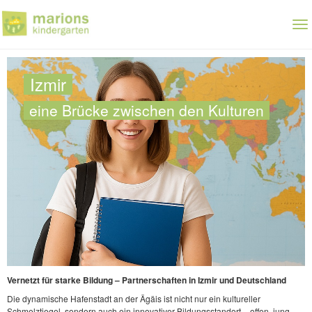
Zum
Hauptinhalt
To
springen
nav
Izmir
eine Brücke zwischen den Kulturen
Vernetzt für starke Bildung – Partnerschaften in Izmir und Deutschland
Die dynamische Hafenstadt an der Ägäis ist nicht nur ein kultureller
Schmelztiegel, sondern auch ein innovativer Bildungsstandort – offen, jung